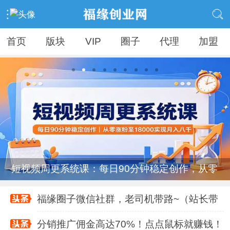
首页
版块
VIP
圈子
代理
加盟
福缘圈子微信社群，老司机带路~（站长带
分销推广佣金高达70%！点点鼠标就赚钱！
加盟福缘！青铜秒变王者！（给你一个超
短视频周更系统课：每日90分钟稳定创作，从零
福缘圈子微信社群，老司机带路~（站长带
分销推广佣金高达70%！点点鼠标就赚钱！