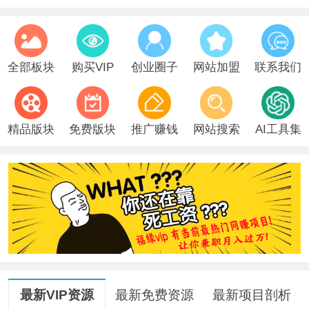
加盟福缘！青铜秒变王者！（给你一个超
福缘圈子微信社群，老司机带路~（站长带
全部板块
购买VIP
创业圈子
网站加盟
联系我们
精品版块
免费版块
推广赚钱
网站搜索
AI工具集
最新VIP资源
最新免费资源
最新项目剖析