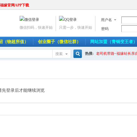
福缘官网APP下载
用户名
微信扫码，快速开始
只需一步，快速开始
密码
介绍（物超所值）
创业圈子（微信社群）
网站加盟（青铜变王者
热搜:
老司机带路~福缘站长亲
搜索
搜
索
请先登录后才能继续浏览