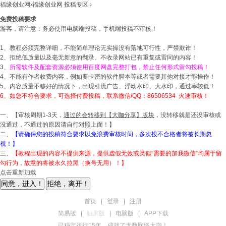
福缘创业网
›
福缘创业网
投稿专区
›
免费投稿要求
游客，请注意：务必使用电脑端投稿，手机端投稿不审核！
1、教程必须完整详细，不能简单理论无实操没有落地可行性，严禁欺诈！
2、拒绝低质量以及毫无新意的翻录、不收录网站已有重复或雷同的内容！
3、
所需软件及配套资源必须使用百度网盘完整打包，禁止任何形式留勾投稿！
4、不能有作者收费内容，例如要卡密的软件脚本等或者需要其他对接才能操作！
5、内容质量不够好的情况下，出现引流广告、浮动水印、大水印，通过率较低！
6、如您不符合要求，可选择付费投稿，联系微信/QQ：86506534 火速审核！
一、【审核周期1-3天，
通过的会转移到
【大咖分享】
版块
，没转移就是还没审核或
没通过，不通过的原因请自行对照上面！】
二、
【请确保您的投稿符合要求以免浪费审核时间，多次投不合格者将被长期忽
视！】
三、
【教程出现的内容不提供来源，提供虚假无效或类似“需要的加我微信”均属于留
勾行为，故意的将被永久拉黑（换号无用）！】
点击重新加载
拒绝，离开！
首页
|
登录
|
注册
简易版
|
触屏版
|
电脑版
|
APP下载
已稳定运行15年，成就了无数网络大咖！