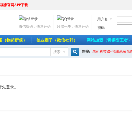
福缘官网APP下载
用户名
微信扫码，快速开始
只需一步，快速开始
密码
介绍（物超所值）
创业圈子（微信社群）
网站加盟（青铜变王者）
热搜:
老司机带路~福缘站长亲
搜索
搜
索
请先登录。