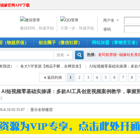
福缘官网APP下载
用户名
微信扫码，快速开始
只需一步，快速开始
密码
介绍（物超所值）
创业圈子（微信社群）
网站加盟（青铜变王者）
热搜:
老司机带路~福缘站长亲
搜索
搜
人有我优）
各大VIP资源【精品不断，全网首发】
AI短视频零基础实操课：多款AI
返回列表
1
2
3
4
5
6
7
8
]
AI短视频零基础实操课：多款AI工具创意视频案例教学，掌握
索
›
›
]
6-16 02:35:07
|
显示全部楼层