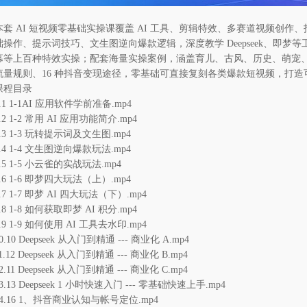
本套 AI 短视频零基础实操课覆盖 AI 工具、剪辑特效、多赛道视频创作
础操作、提示词技巧、文生图逆向爆款逻辑，深度教学 Deepseek、即梦
幕等上百种特效实操；配套海量实操案例，涵盖育儿、古风、历史、萌宠
流量规则、16 种抖音变现途径，零基础可直接复刻各类爆款短视频，打
课程目录
1.1 1-1AI 应用软件学前准备.mp4
.2 1-2 常用 AI 应用功能简介.mp4
3.3 1-3 玩转提示词及文生图.mp4
4.4 1-4 文生图逆向爆款玩法.mp4
5.5 1-5 小云雀的实战玩法.mp4
6.6 1-6 即梦四大玩法（上）.mp4
.7 1-7 即梦 AI 四大玩法（下）.mp4
.8 1-8 如何获取即梦 AI 积分.mp4
.9 1-9 如何使用 AI 工具去水印.mp4
0.10 Deepseek 从入门到精通 --- 商业化 A.mp4
1.12 Deepseek 从入门到精通 --- 商业化 B.mp4
2.11 Deepseek 从入门到精通 --- 商业化 C.mp4
3.13 Deepseek 1 小时快速入门 --- 零基础快速上手.mp4
14.16 1、抖音商业认知与帐号定位.mp4