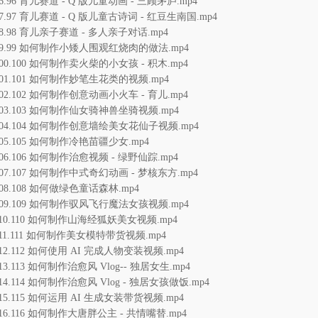
96.96 育儿赛道 - Q 版儿童动画 - 三顾茅庐.mp4
97.97 育儿赛道 - Q 版儿童古诗词 - 红豆生南国.mp4
98.98 育儿亲子赛道 - 多人亲子对话.mp4
99.99 如何制作小矮人围观红烧肉的做法.mp4
100.100 如何制作卖火柴的小女孩 - 积木.mp4
101.101 如何制作妙笔生花类的视频.mp4
102.102 如何制作创意动画小火车 - 育儿.mp4
103.103 如何制作仙女骑神兽坐骑视频.mp4
104.104 如何制作创意墙绘美女花仙子视频.mp4
105.105 如何制作冷艳苗疆少女.mp4
106.106 如何制作治愈视频 - 绿野仙踪.mp4
107.107 如何制作中式奇幻动画 - 梦核东方.mp4
108.108 如何做绿色童话森林.mp4
109.109 如何制作驭风飞行魔法女孩视频.mp4
110.110 如何制作山海经狐妖美女视频.mp4
111.111 如何制作美女模特带货视频.mp4
112.112 如何使用 AI 完成人物变装视频.mp4
13.113 如何制作治愈风 Vlog-- 独居女生.mp4
114.114 如何制作治愈风 Vlog - 独居女孩做饭.mp4
115.115 如何运用 AI 生成女装带货视频.mp4
116.116 如何制作大唐胖公主 - 共情嘴替.mp4