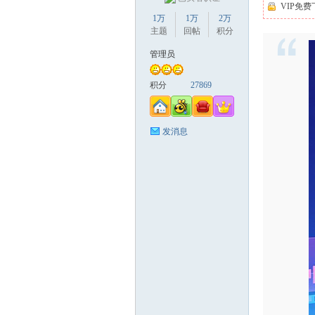
VIP免费
1万
1万
2万
主题
回帖
积分
缘
管理员
积分
27869
发消息
创