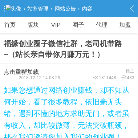
›
站务管理
›
网站公告
›
内容
首页
版块
VIP
圈子
代理
加盟
福缘创业圈子微信社群，老司机带路
~（站长亲自带你月赚万元！）
福缘***
楼主
点击重新加载
2018-12-12 14:03:26
1311448
433
如果您想通过网络创业赚钱，却不知从
何开始，看了很多教程，依旧毫无头
绪，遇到不懂的地方求助无门，或者虽
有收入，却比较微薄，无法突破瓶颈，
那么我们邀请您加入我们的创业圈！