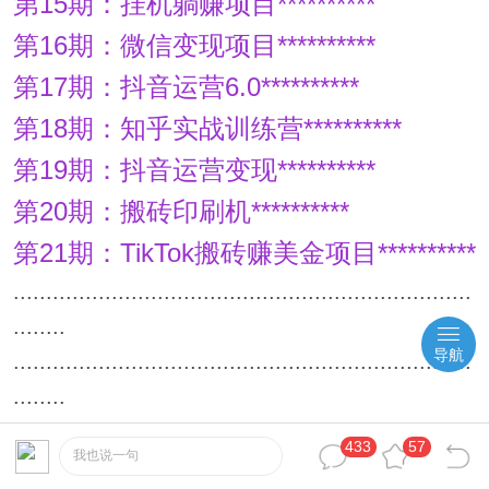
第15期：挂机躺赚项目**********
第16期：微信变现项目**********
第17期：抖音运营6.0**********
第18期：知乎实战训练营**********
第19期：抖音运营变现**********
第20期：搬砖印刷机**********
第21期：TikTok搬砖赚美金项目**********
......................................................................
........
导航
......................................................................
........
......................................................................
433
57
我也说一句
........