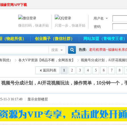
福缘官网APP下载
用户名
微信扫码，快速开始
只需一步，快速开始
密码
介绍（物超所值）
创业圈子（微信社群）
网站加盟（青铜变王者）
热搜:
老司机带路~福缘站长亲
搜索
搜
人有我优）
各大VIP资源【精品不断，全网首发】
视频号分成计划，AI开花视频玩法
返回列表
1
2
3
4
5
6
7
8
]
视频号分成计划，AI开花视频玩法，操作简单，10分钟一个，
索
›
›
11-3 16:17:49
|
显示全部楼层