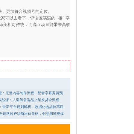
法，更加符合视频号的定位。
家可以去看下，评论区满满的 “接” 字，流量非常可观。
和审美相对传统，而高互动量能带来高收益。
程：完整内容制作流程，配套字幕剪辑预
店实战课：入驻筹备选品上架发货全流程，
南：最新平台规则解析，数据化选品拉高店
.0：全链路账户诊断出价策略，创意测试规模