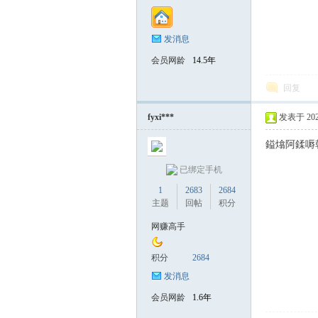
发消息
会员网龄
14.5年
回复
fyxi***
发表于 2025-
鎰熻阿鍒嗕
已绑定手机
1
2683
2684
主题
回帖
积分
网赚高手
积分
2684
发消息
会员网龄
1.6年