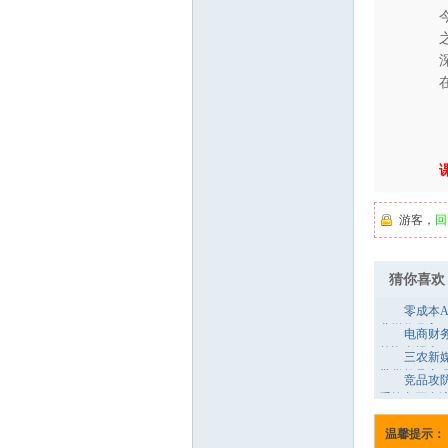
业
网
游客，
回
猜你喜欢
零成本
业增收月入
电商财务
单资金报表
三农新
带货起号变
竞品攻
系抢占平台
温馨提示：