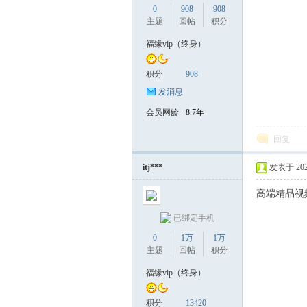
0
908
908
主题
回帖
积分
福缘vip（终身）
积分
908
发消息
会员网龄
8.7年
回复
itj***
发表于 2025-
高端精品视
已绑定手机
0
1万
1万
主题
回帖
积分
福缘vip（终身）
积分
13420