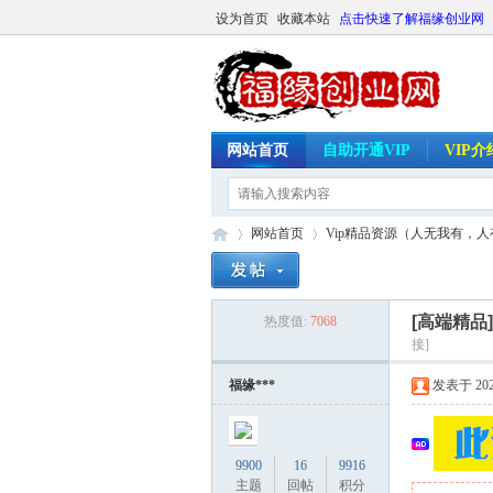
设为首页
收藏本站
点击快速了解福缘创业网
网站首页
自助开通VIP
VIP
网站首页
Vip精品资源（人无我有，
[高端精品
热度值:
7068
福
»
›
接]
福缘***
发表于 2025-
9900
16
9916
主题
回帖
积分