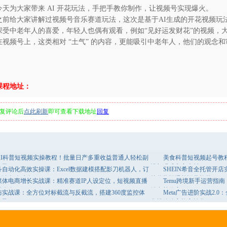
今天为大家带来 AI 开花玩法，手把手教你制作，让视频号实现爆火。
之前给大家讲解过视频号音乐赛道玩法，这次是基于AI生成的开花视频玩
深受中老年人的喜爱，年轻人也偶有观看，例如“见好运发财花”的视频，大
在视频号上，这类相对 “土气” 的内容，更能吸引中老年人，他们的观念
课程地址：
复评论后
点此刷新
即可查看下载地址
回复
AI科普短视频实操教程！批量日产多重收益普通人轻松副
美食科普短视频起号教
万元
设与现成文案素材
自动化高效实操课：Excel数据建模搭配影刀机器人，订
SHEIN希音全托管开
一键自动对账
核价数据爆单运营教学
媒体电商增长实战课：精准赛道IP人设定位，短视频直播
Temu跨境新手运营指
现攻略
铺出单效率
防实战课：全方位对标截流与反截流，搭建360度监控体
Meta广告进阶实战2
流量
化投放稳定拉高转化