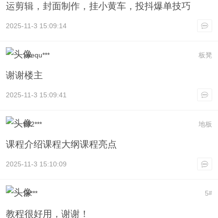
运剪辑，封面制作，挂小黄车，投抖爆单技巧
2025-11-3 15:09:14
xuequ***
板凳
谢谢楼主
2025-11-3 15:09:41
lf32***
地板
课程介绍课程大纲课程亮点
2025-11-3 15:10:09
乐***
5
#
教程很好用，谢谢！