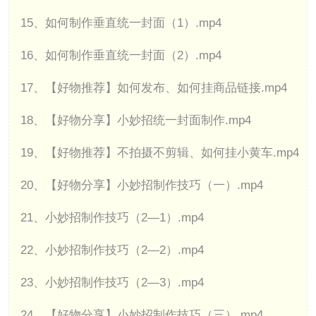
15、如何制作垂直统一封面（1）.mp4
16、如何制作垂直统一封面（2）.mp4
17、【好物推荐】如何发布、如何挂商品链接.mp4
18、【好物分享】小妙招统一封面制作.mp4
19、【好物推荐】不拍摄不剪辑、如何挂小黄车.mp4
20、【好物分享】小妙招制作技巧（一）.mp4
21、小妙招制作技巧（2—1）.mp4
22、小妙招制作技巧（2—2）.mp4
23、小妙招制作技巧（2—3）.mp4
24、【好物分享】小妙招制作技巧（三）.mp4