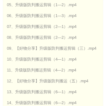
05、升级版防判搬运剪辑（1—2）.mp4
06、升级版防判搬运剪辑（1—3）.mp4
07、升级版防判搬运剪辑（2—1）.mp4
08、升级版防判搬运剪辑（2—2）.mp4
09、【好物分享】升级版防判搬运剪辑（三）.mp4
10、升级版防判搬运剪辑（4—1）.mp4
11、升级版防判搬运剪辑（4—2）.mp4
12、【好物分享】升级版防判搬运（五）.mp4
13、升级版防判搬运剪辑（6—1）.mp4
14、升级版防判搬运剪辑（6—2）.mp4