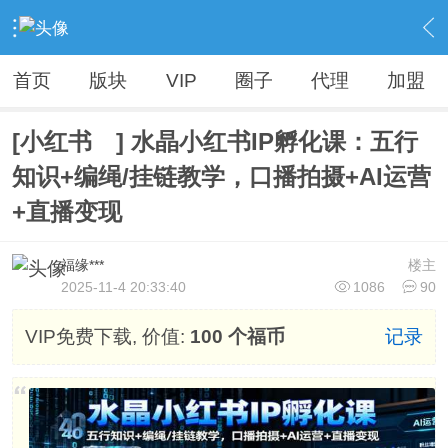
›
Vip精品资源（人无我有，人有我优）
›
各大VIP资源【精品不断，全网首发】
›
内容
首页
版块
VIP
圈子
代理
加盟
[小红书 ] 水晶小红书IP孵化课：五行
知识+编绳/挂链教学，口播拍摄+AI运营
+直播变现
福缘***
楼主
2025-11-4 20:33:40
1086
90
VIP免费下载, 价值:
100 个福币
记录