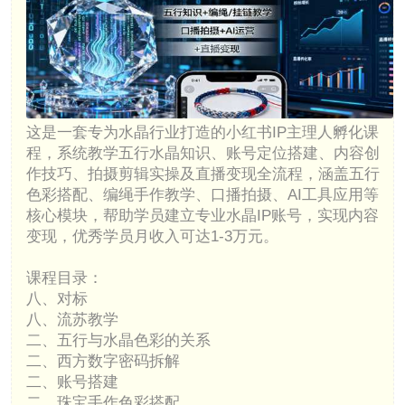
这是一套专为水晶行业打造的小红书IP主理人孵化课
程，系统教学五行水晶知识、账号定位搭建、内容创
作技巧、拍摄剪辑实操及直播变现全流程，涵盖五行
色彩搭配、编绳手作教学、口播拍摄、AI工具应用等
核心模块，帮助学员建立专业水晶IP账号，实现内容
变现，优秀学员月收入可达1-3万元。
课程目录：
八、对标
八、流苏教学
二、五行与水晶色彩的关系
二、西方数字密码拆解
二、账号搭建
二、珠宝手作色彩搭配