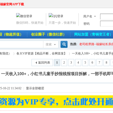
福缘官网APP下载
用户名
微信扫码，快速开始
只需一步，快速开始
密码
介绍（物超所值）
创业圈子（微信社群）
网站加盟（青铜变王者）
热搜:
老司机带路~福缘站长亲
搜索
搜
人有我优）
各大VIP资源【精品不断，全网首发】
一天收入100+，小红书儿童手抄
返回列表
1
2
3
4
5
6
7
8
]
一天收入100+，小红书儿童手抄报线报项目拆解，一部手机即
索
›
›
10-22 11:34:02
|
显示全部楼层