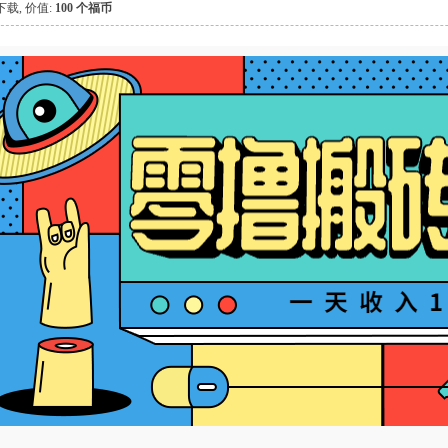
下载, 价值:
100 个福币