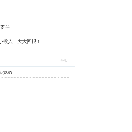
关责任！
小小投入，大大回报！
举报
BGP)