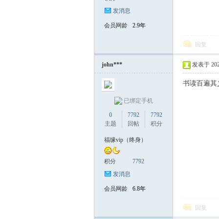
发消息
会员网龄
2.9年
回复
john***
发表于 2025-
书读百遍其
已绑定手机
0
7792
7792
主题
回帖
积分
福缘vip（终身）
积分
7792
发消息
会员网龄
6.8年
回复