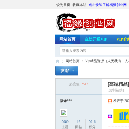
设为首页
收藏本站
点击快速了解福缘创业网
网站首页
自助开通VIP
VIP
网站首页
Vip精品资源（人无我有，
[高端精品
热度值:
7512
福
»
›
[复制链接]
福缘***
发表于 2025-
9900
16
9916
主题
回帖
积分