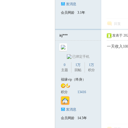
发消息
会员网龄
3.1年
回复
itj***
发表于 2025-
一天收入1
已绑定手机
0
1万
1万
主题
回帖
积分
福缘vip（终身）
积分
13416
发消息
会员网龄
14.5年