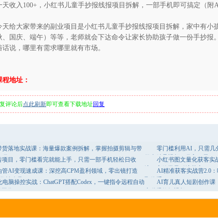
一天收入100+，小红书儿童手抄报线报项目拆解，一部手机即可搞定（附A
今天给大家带来的副业项目是小红书儿童手抄报线报项目拆解，家中有小
秋、国庆、端午）等等，老师就会下达命令让家长协助孩子做一份手抄报
俗话说，哪里有需求哪里就有市场。
课程地址：
复评论后
点此刷新
即可查看下载地址
回复
带货落地实战课：海量爆款案例拆解，掌握拍摄剪辑与带
零门槛利用AI，只需
技巧
做出精品视频，月入万元
砖项目，零门槛看完就能上手，只需一部手机轻松日收
小红书图文量化获客实
流程高效批量引流获客
油管AI变现速成课：深挖高CPM盈利领域，零出镜打造
AI精准获客实战营2.
稳定收益账号
取体系
化电脑操控实战：ChatGPT搭配Codex，一键指令远程自动
AI育儿真人短剧创作课
成工作
赛道爆款短视频