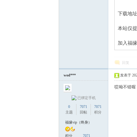
下载地址
本站仅
加入福缘
回复
wod***
发表于 2025-
哎呦不错喔
已绑定手机
0
7071
7071
主题
回帖
积分
福缘vip（终身）
积分
7071