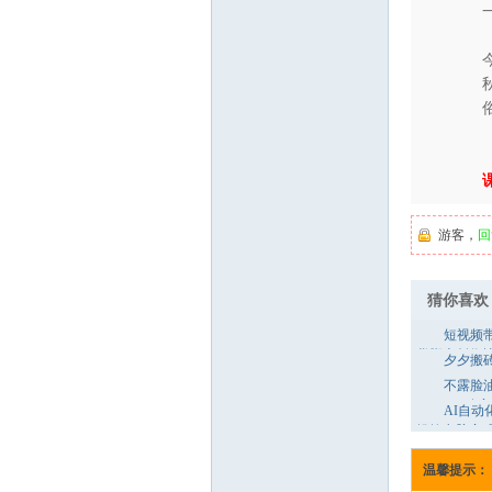
业
网
游客，
回
猜你喜欢
短视频
货脚本创作
夕夕搬
30+
不露脸
YouTube
AI自动
操控电脑完
温馨提示：