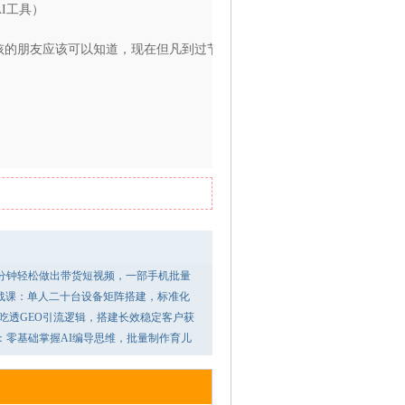
I工具）
孩的朋友应该可以知道，现在但凡到过节（如中
。
几分钟轻松做出带货短视频，一部手机批量
战课：单人二十台设备矩阵搭建，标准化
0：吃透GEO引流逻辑，搭建长效稳定客户获
：零基础掌握AI编导思维，批量制作育儿