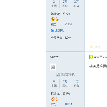
2
2万
2万
主题
回帖
积分
福缘vip（终身）
积分
21156
发消息
会员网龄
3.7年
回复
lf32***
发表于 2025-
确实是难得
已绑定手机
0
1万
1万
主题
回帖
积分
福缘vip（终身）
积分
10953