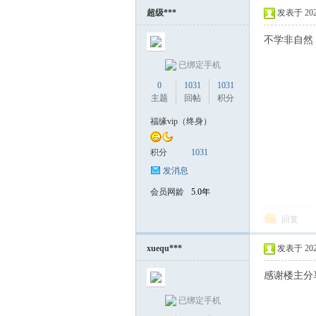
超级***
发表于 2025-
不学非自然
已绑定手机
0
1031
1031
主题
回帖
积分
福缘vip（终身）
积分
1031
发消息
会员网龄
5.0年
回复
xuequ***
发表于 2025-
感谢楼主分
已绑定手机